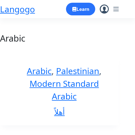
Skip
Langogo
Learn
to
content
Arabic
Arabic
,
Palestinian
,
Modern Standard
Arabic
أهلاً