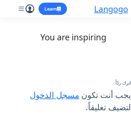
لتجاوز
Langogo
Learn
لى
لمحتوى
You are inspiring
اترك ردّاً
يجب أنت تكون
مسجل الدخول
لتضيف تعليقاً.